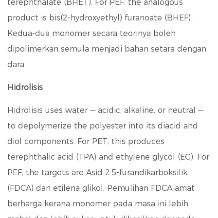
terephthalate (BHET). For PEF, the analogous
product is
bis(2-hydroxyethyl) furanoate (BHEF)
.
Kedua-dua monomer secara teorinya boleh
dipolimerkan semula menjadi bahan setara dengan
dara.
Hidrolisis
Hidrolisis uses water — acidic, alkaline, or neutral —
to depolymerize the polyester into its diacid and
diol components. For PET, this produces
terephthalic acid (TPA) and ethylene glycol (EG). For
PEF, the targets are
Asid 2.5-furandikarboksilik
(FDCA)
dan etilena glikol. Pemulihan FDCA amat
berharga kerana monomer pada masa ini lebih