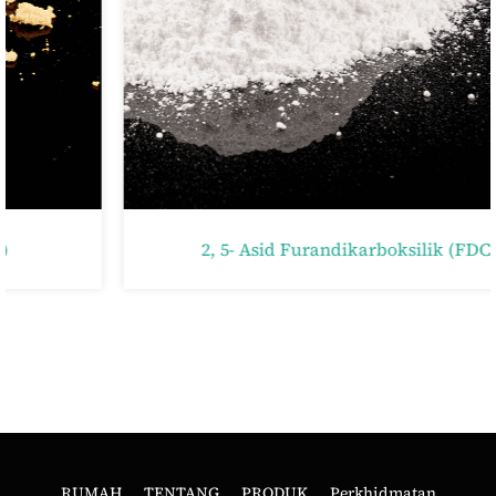
2, 5- Asid Furandikarboksilik (FDCA)
RUMAH
TENTANG
PRODUK
Perkhidmatan