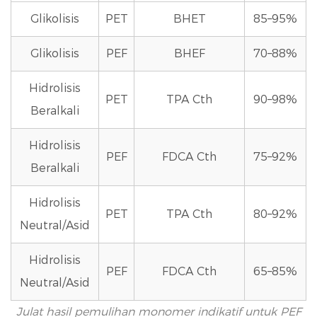
Glikolisis
PET
BHET
85–95%
Glikolisis
PEF
BHEF
70–88%
Hidrolisis
PET
TPA Cth
90–98%
Beralkali
Hidrolisis
PEF
FDCA Cth
75–92%
Beralkali
Hidrolisis
PET
TPA Cth
80–92%
Neutral/Asid
Hidrolisis
PEF
FDCA Cth
65–85%
Neutral/Asid
Julat hasil pemulihan monomer indikatif untuk PEF